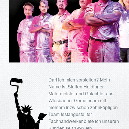
Darf ich mich vorstellen? Mein
Name ist Steffen Heidinger,
Malermeister und Gutachter aus
Wiesbaden. Gemeinsam mit
meinem inzwischen zehnköpfigen
Team festangestellter
Fachhandwerker biete ich unseren
Kunden seit 1992 ein