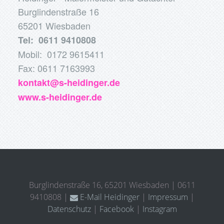
Burglindenstraße 16
65201 Wiesbaden
Tel: 0611 9410808
Mobil: 0172 9615411
Fax: 0611 7163993
kontakt@s-heidinger.de
www.s-heidinger.de
Burglindenstraße 16, 65201 Wiesbaden | 0611
9410808 |
E-Mail Heidinger
|
Impressum
|
Datenschutz
|
Facebook
|
Instagram