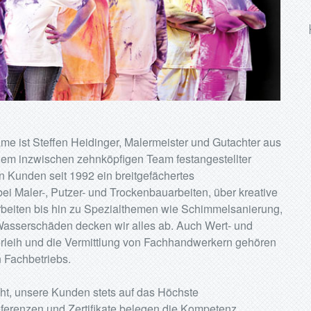
ame ist Steffen Heidinger, Malermeister und Gutachter aus
m inzwischen zehnköpfigen Team festangestellter
 Kunden seit 1992 ein breitgefächertes
i Maler-, Putzer- und Trockenbauarbeiten, über kreative
beiten bis hin zu Spezialthemen wie Schimmelsanierung,
asserschäden decken wir alles ab. Auch Wert- und
leih und die Vermittlung von Fachhandwerkern gehören
 Fachbetriebs.
ht, unsere Kunden stets auf das Höchste
eferenzen und Zertifikate belegen die Kompetenz,