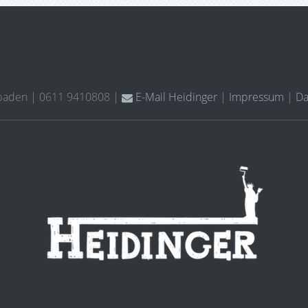
sbaden | 0611 9410808 |
E-Mail Heidinger
|
Impressum
|
Da